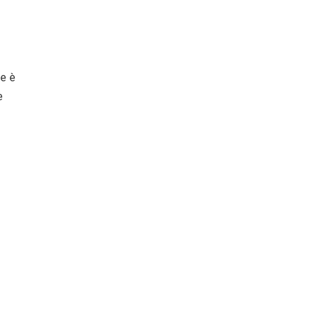
re è
e