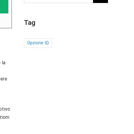
Tag
Opzione IQ
 la
sere
otivo
zioni