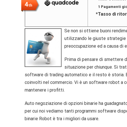
4
th
1 Pagamenti gio
*Tasso di rito
Se non si ottiene buoni rendimen
utilizzando le giuste strategie
preoccupazione ed a causa di er
Prima di pensare di smettere di
situazione per chiunque. Si trat
software di trading automatico e il resto è storia. 
coinvolti nel commercio. Vi è un software robot a c
mantenere i profitti.
Auto negoziazione di opzioni binarie ha guadagnato
per cui noi vediamo tanti programmi software disponi
binarie Robot è tra i migliori da usare.