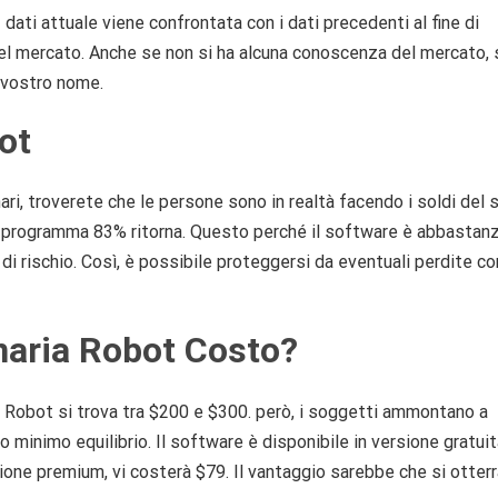
 I dati attuale viene confrontata con i dati precedenti al fine di
el mercato. Anche se non si ha alcuna conoscenza del mercato, 
a vostro nome.
ot
nari, troverete che le persone sono in realtà facendo i soldi del
l programma 83% ritorna. Questo perché il software è abbastan
o di rischio. Così, è possibile proteggersi da eventuali perdite co
naria Robot Costo?
ia Robot si trova tra $200 e $300. però, i soggetti ammontano a
o minimo equilibrio. Il software è disponibile in versione gratuit
sione premium, vi costerà $79. Il vantaggio sarebbe che si otter