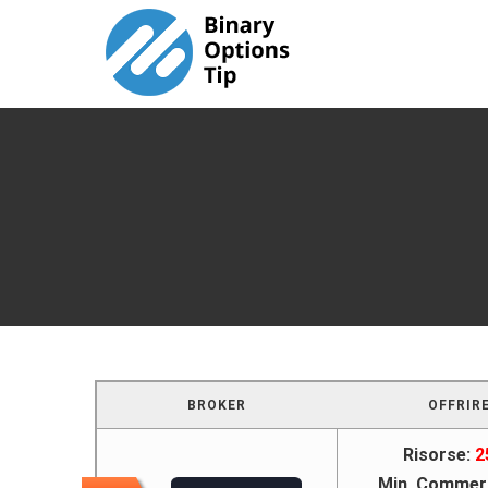
Skip
to
content
BROKER
OFFRIR
Risorse:
2
Min. Commer