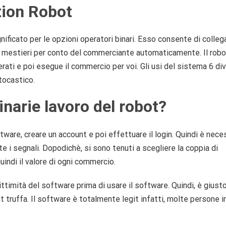
tion Robot
nificato per le opzioni operatori binari. Esso consente di colleg
ghi mestieri per conto del commerciante automaticamente. Il robo
rati e poi esegue il commercio per voi. Gli usi del sistema 6 div
Stocastico.
narie lavoro del robot?
tware, creare un account e poi effettuare il login. Quindi è nece
ete i segnali. Dopodichè, si sono tenuti a scegliere la coppia di
uindi il valore di ogni commercio.
timità del software prima di usare il software. Quindi, è giust
t truffa. Il software è totalmente legit infatti, molte persone i