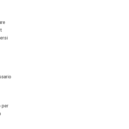
are
t
ersi
ssario
o per
n