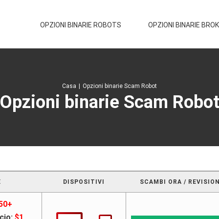
OPZIONI BINARIE ROBOTS
OPZIONI BINARIE BRO
Casa
|
Opzioni binarie Scam Robot
Opzioni binarie Scam Robo
E
DISPOSITIVI
SCAMBI ORA / REVISIO
50+
cio:
$1