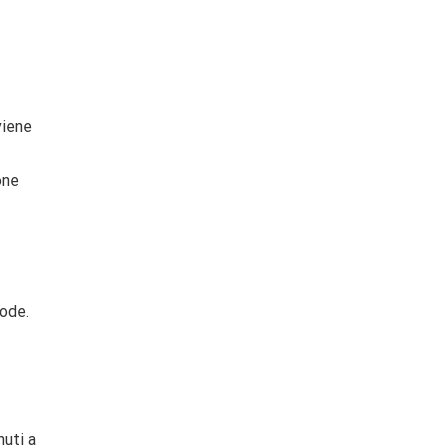
viene
one
rode.
nuti a