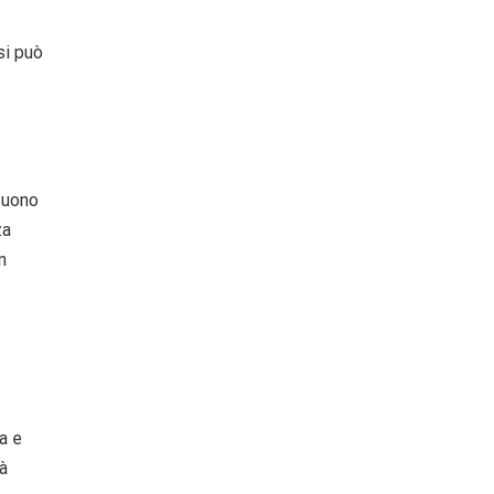
si può
 suono
za
n
a e
rà