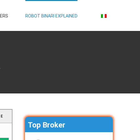
KERS
ROBOT BINARI EXPLAINED
t
NE
Top Broker