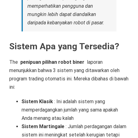
memperhatikan pengguna dan
mungkin lebih dapat diandalkan
daripada kebanyakan robot di pasar.
Sistem Apa yang Tersedia?
The
penipuan pilihan robot biner
laporan
menunjukkan bahwa 3 sistem yang ditawarkan oleh
program trading otomatis ini.
Mereka dibahas di bawah
ini:
Sistem Klasik
: Ini adalah sistem yang
memperdagangkan jumlah yang sama apakah
Anda menang atau kalah
Sistem Martingale
: Jumlah perdagangan dalam
sistem ini meningkat setelah kerugian tetapi