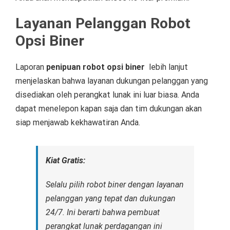
Layanan Pelanggan Robot
Opsi Biner
Laporan
penipuan robot opsi biner
lebih lanjut
menjelaskan bahwa layanan dukungan pelanggan yang
disediakan oleh perangkat lunak ini luar biasa.
Anda
dapat menelepon kapan saja dan tim dukungan akan
siap menjawab kekhawatiran Anda.
Kiat Gratis:
Selalu pilih robot biner dengan layanan
pelanggan yang tepat dan dukungan
24/7.
Ini berarti bahwa pembuat
perangkat lunak perdagangan ini