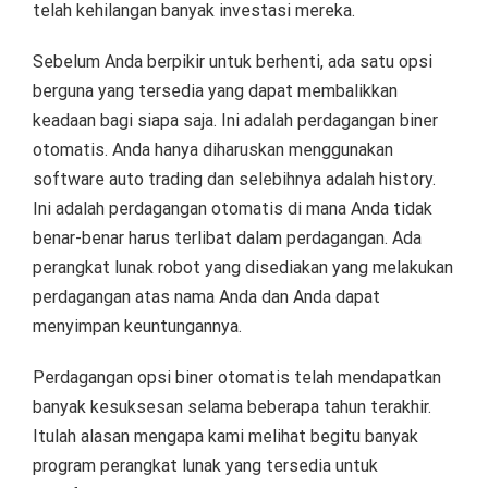
telah kehilangan banyak investasi mereka.
Sebelum Anda berpikir untuk berhenti, ada satu opsi
berguna yang tersedia yang dapat membalikkan
keadaan bagi siapa saja.
Ini adalah perdagangan biner
otomatis.
Anda hanya diharuskan menggunakan
software auto trading dan selebihnya adalah history.
Ini adalah perdagangan otomatis di mana Anda tidak
benar-benar harus terlibat dalam perdagangan.
Ada
perangkat lunak robot yang disediakan yang melakukan
perdagangan atas nama Anda dan Anda dapat
menyimpan keuntungannya.
Perdagangan opsi biner otomatis telah mendapatkan
banyak kesuksesan selama beberapa tahun terakhir.
Itulah alasan mengapa kami melihat begitu banyak
program perangkat lunak yang tersedia untuk