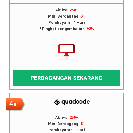
Aktiva:
250+
Min. Berdagang:
$1
Pembayaran 1 Hari
*Tingkat pengembalian:
92%
PERDAGANGAN SEKARANG
4
th
Aktiva:
250+
Min. Berdagang:
$1
Pembayaran 1 Hari