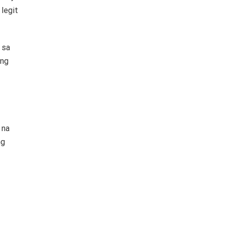
legit
 sa
ang
 na
ng