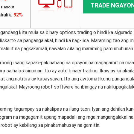
TRADE NGAYO
 Payout
balik:
92%
gandang kita mula sa binary options trading o hindi ka sigurado
karte sa pangangalakal, hindi ka nag-iisa.
Maraming tao ang m
 maliliit na pagkakamali, nawalan sila ng maraming pamumuhunan.
yroong isang kapaki-pakinabang na opsyon na magagamit na maa
ara sa halos sinuman.
Ito ay auto binary trading.
Ikaw ay kinakail
at ang natitira ay kasaysayan.
Ito ang awtomatikong pangangal
ngalakal.
Mayroong robot software na ibinigay na nakikipagkala
raming tagumpay sa nakalipas na ilang taon.
Iyan ang dahilan kun
program na magagamit upang mapadali ang mga mangangalakal na
g robot ay kabilang sa pinakamahusay na gamitin.