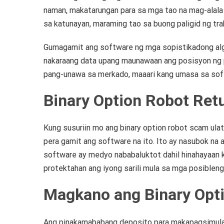
naman, makatarungan para sa mga tao na mag-alala 
sa katunayan, maraming tao sa buong paligid ng tr
Gumagamit ang software ng mga sopistikadong alg
nakaraang data upang maunawaan ang posisyon ng
pang-unawa sa merkado, maaari kang umasa sa soft
Binary Option Robot Ret
Kung susuriin mo ang binary option robot scam ula
pera gamit ang software na ito.
Ito ay nasubok na 
software ay medyo nababaluktot dahil hinahayaan k
protektahan ang iyong sarili mula sa mga posibleng
Magkano ang Binary Opt
Ang pinakamababang deposito para makapagsimula 