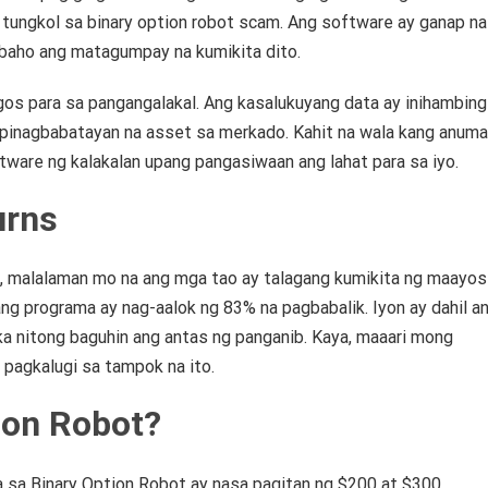
tungkol sa binary option robot scam.
Ang software ay ganap na 
abaho ang matagumpay na kumikita dito.
os para sa pangangalakal.
Ang kasalukuyang data ay inihambing
 pinagbabatayan na asset sa merkado.
Kahit na wala kang anum
ware ng kalakalan upang pangasiwaan ang lahat para sa iyo.
urns
t, malalaman mo na ang mga tao ay talagang kumikita ng maayos
ang programa ay nag-aalok ng 83% na pagbabalik.
Iyon ay dahil a
a nitong baguhin ang antas ng panganib.
Kaya, maaari mong
 pagkalugi sa tampok na ito.
ion Robot?
sa Binary Option Robot ay nasa pagitan ng $200 at $300.