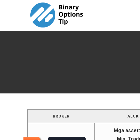
Skip
to
content
BROKER
ALOK
Mga asset:
Min. Trad