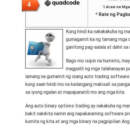
4
1 Araw na Mga
* Rate ng Pagba
Kung hindi ka nakakakuha ng ma
gumagamit ka ng tamang mga dis
ganitong pag-aalala at dahil sa
Bago mo isipin na huminto, ma
magpalit ng mga talahanayan p
lamang na gumamit ng isang auto trading software 
kung saan hindi mo na kailangang makisali sa panga
sa iyong ngalan at mapapanatili mo ang mga kita.
Ang auto binary options trading ay nakakuha ng ma
bakit nakikita namin ang napakaraming software 
kumita ng kita at ang mga binary na pagpipilian An