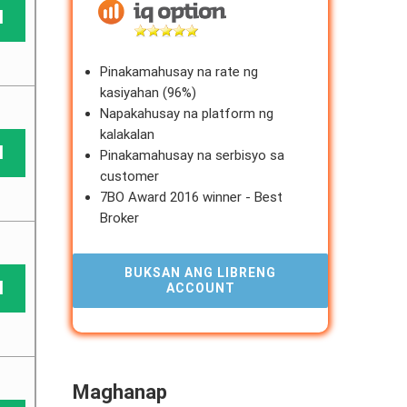
N
Pinakamahusay na rate ng
kasiyahan (96%)
Napakahusay na platform ng
kalakalan
N
Pinakamahusay na serbisyo sa
customer
7BO Award 2016 winner - Best
Broker
BUKSAN ANG LIBRENG
N
ACCOUNT
Maghanap