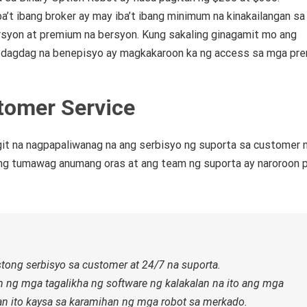
a’t ibang broker ay may iba’t ibang minimum na kinakailangan sa
rsyon at premium na bersyon.
Kung sakaling ginagamit mo ang
 dagdag na benepisyo ay magkakaroon ka ng access sa mga pr
tomer Service
git na nagpapaliwanag na ang serbisyo ng suporta sa customer 
ng tumawag anumang oras at ang team ng suporta ay naroroon 
tong serbisyo sa customer at 24/7 na suporta.
 ng mga tagalikha ng software ng kalakalan na ito ang mga
ito kaysa sa karamihan ng mga robot sa merkado.