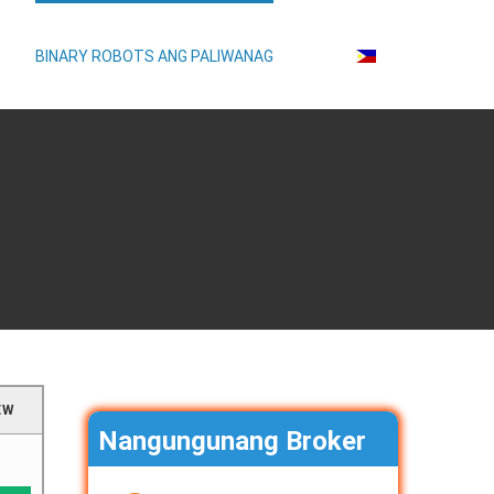
BINARY ROBOTS ANG PALIWANAG
EW
Nangungunang Broker