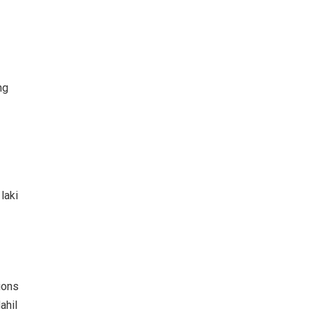
ng
laki
ions
ahil