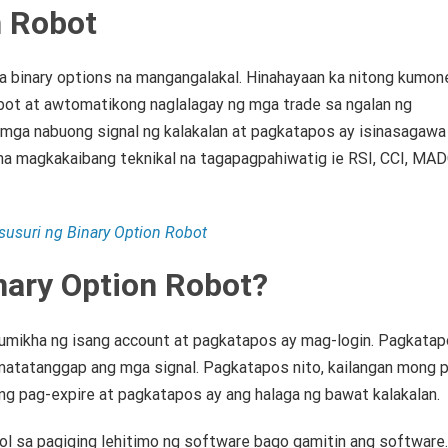
n Robot
ga binary options na mangangalakal.
Hinahayaan ka nitong kumon
bot at awtomatikong naglalagay ng mga trade sa ngalan ng
 mga nabuong signal ng kalakalan at pagkatapos ay isinasagawa
a magkakaibang teknikal na tagapagpahiwatig ie RSI, CCI, MAD
usuri ng Binary Option Robot
ary Option Robot?
lumikha ng isang account at pagkatapos ay mag-login.
Pagkatap
 matatanggap ang mga signal.
Pagkatapos nito, kailangan mong pi
 ng pag-expire at pagkatapos ay ang halaga ng bawat kalakalan.
ol sa pagiging lehitimo ng software bago gamitin ang software