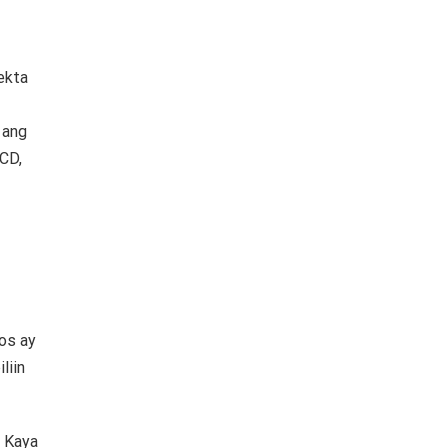
ekta
 ang
CD,
os ay
liin
.
Kaya