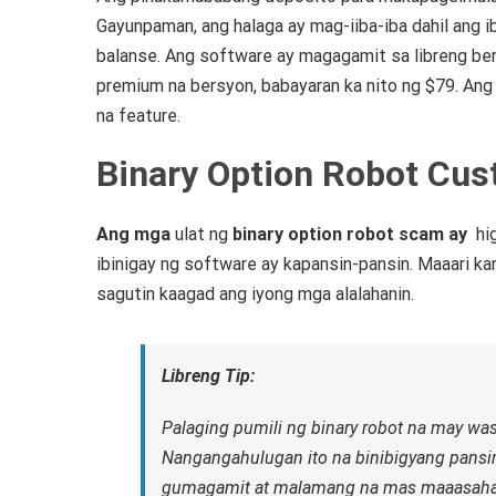
Gayunpaman, ang halaga ay mag-iiba-iba dahil ang ib
balanse.
Ang software ay magagamit sa libreng be
premium na bersyon, babayaran ka nito ng $79.
Ang
na feature.
Binary Option Robot Cus
Ang mga
ulat ng
binary option robot scam ay
hi
ibinigay ng software ay kapansin-pansin.
Maaari ka
sagutin kaagad ang iyong mga alalahanin.
Libreng Tip:
Palaging pumili ng binary robot na may was
Nangangahulugan ito na binibigyang pansin
gumagamit at malamang na mas maaasahan 