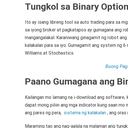
Tungkol sa Binary Optio
Ito ay isang libreng tool sa auto trading para sa m
sa iyong broker at pagkatapos ay gumagana ang ro
mangangalakal.
Karaniwang ginagamit ng robot ang
kalakalan para sa iyo.
Gumagamit ang system ng 6 n
Williams at Stochastics.
Buong Pags
Paano Gumagana ang Bin
Kailangan mo lamang na i-download ang software, 
dapat mong piliin ang mga indicator kung saan mo
ang pares ng pera,
sistema ng kalakalan
, ang oras
Maraming tao ang nag-aalala na malaman ang tungk