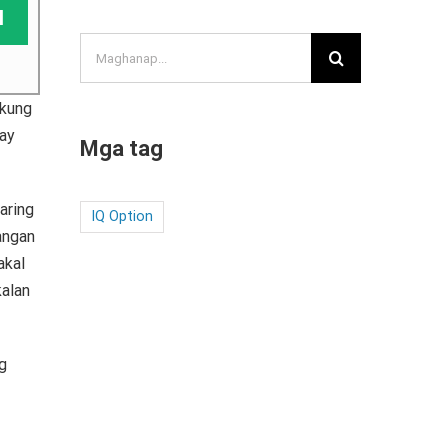
N
Search
for:
 kung
ay
Mga tag
aring
IQ Option
angan
akal
kalan
g