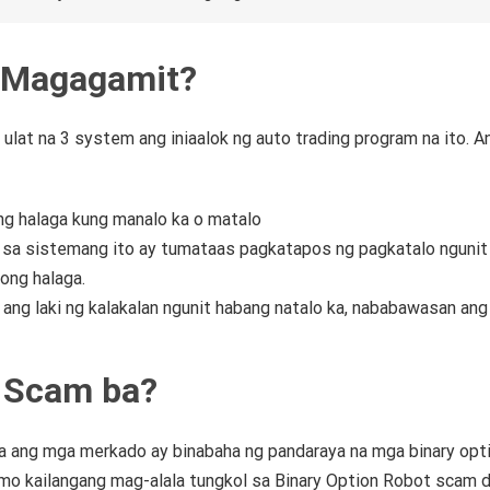
 Magagamit?
ulat na 3 system ang iniaalok ng auto trading program na ito.
A
ng halaga kung manalo ka o matalo
n sa sistemang ito ay tumataas pagkatapos ng pagkatalo ngunit
tong halaga.
 ang laki ng kalakalan ngunit habang natalo ka, nababawasan ang 
t Scam ba?
na ang mga merkado ay binabaha ng pandaraya na mga binary opt
mo kailangang mag-alala tungkol sa Binary Option Robot scam d