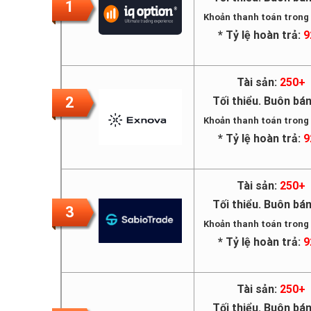
1
Khoản thanh toán trong 
* Tỷ lệ hoàn trả:
9
Tài sản:
250+
2
Tối thiểu. Buôn bá
Khoản thanh toán trong 
* Tỷ lệ hoàn trả:
9
Tài sản:
250+
Tối thiểu. Buôn bá
3
Khoản thanh toán trong 
* Tỷ lệ hoàn trả:
9
Tài sản:
250+
Tối thiểu. Buôn bá