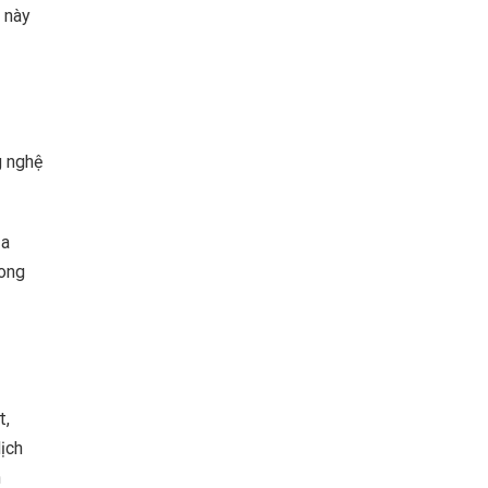
 này
 nghệ
ủa
rong
t,
ịch
n