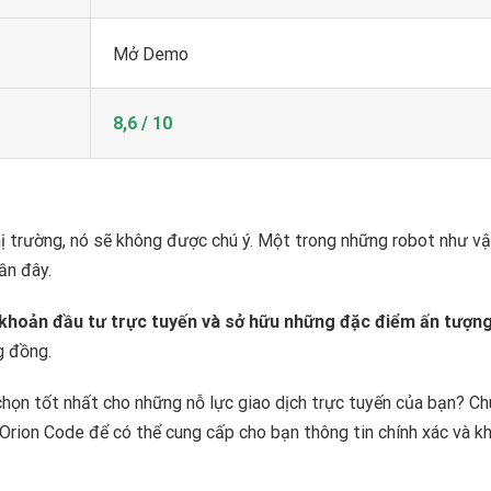
Mở Demo
8,6 / 10
hị trường, nó sẽ không được chú ý.
Một trong những robot như vậ
ần đây.
 khoản đầu tư trực tuyến và sở hữu những đặc điểm ấn tượn
g đồng.
chọn tốt nhất cho những nỗ lực giao dịch trực tuyến của bạn?
Ch
ra Orion Code để có thể cung cấp cho bạn thông tin chính xác và k