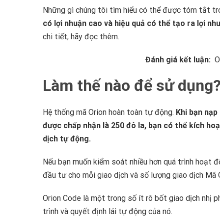
Những gì chúng tôi tìm hiểu có thể được tóm tắt t
có lợi nhuận cao và hiệu quả có thể tạo ra lợi 
chi tiết, hãy đọc thêm.
Đánh giá kết luận:
Or
Làm thế nào để sử dụng
Hệ thống mã Orion hoàn toàn tự động.
Khi bạn nạp 
được chấp nhận là 250 đô la, bạn có thể kích hoạ
dịch tự động.
Nếu bạn muốn kiểm soát nhiều hơn quá trình hoạt độ
đầu tư cho mỗi giao dịch và số lượng giao dịch Mã O
Orion Code là một trong số ít rô bốt giao dịch nhị
trình và quyết định lái tự động của nó.