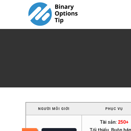
Skip
to
content
NGƯỜI MÔI GIỚI
PHỤC VỤ
Tài sản:
250+
Tối thiểu. Buôn bá