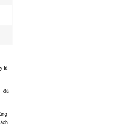
y là
g
đã
úng
hách