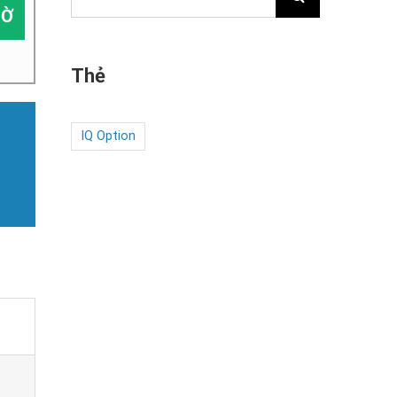
for:
IỜ
Thẻ
IQ Option