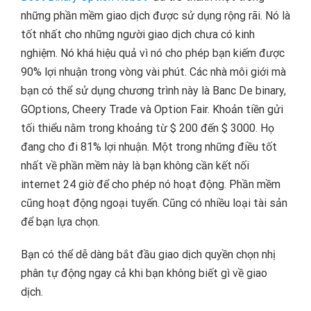
những phần mềm giao dịch được sử dụng rộng rãi.
Nó là
tốt nhất cho những người giao dịch chưa có kinh
nghiệm.
Nó khá hiệu quả vì nó cho phép bạn kiếm được
90% lợi nhuận trong vòng vài phút.
Các nhà môi giới mà
bạn có thể sử dụng chương trình này là Banc De binary,
GOptions, Cheery Trade và Option Fair.
Khoản tiền gửi
tối thiểu nằm trong khoảng từ $ 200 đến $ 3000.
Họ
đang cho đi 81% lợi nhuận.
Một trong những điều tốt
nhất về phần mềm này là bạn không cần kết nối
internet 24 giờ để cho phép nó hoạt động.
Phần mềm
cũng hoạt động ngoại tuyến.
Cũng có nhiều loại tài sản
để bạn lựa chọn.
Bạn có thể dễ dàng bắt đầu giao dịch quyền chọn nhị
phân tự động ngay cả khi bạn không biết gì về giao
dịch.