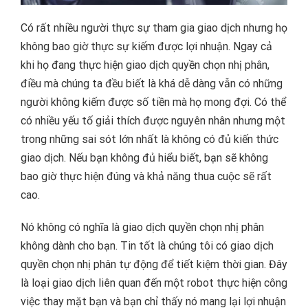
Có rất nhiều người thực sự tham gia giao dịch nhưng họ
không bao giờ thực sự kiếm được lợi nhuận.
Ngay cả
khi họ đang thực hiện giao dịch quyền chọn nhị phân,
điều mà chúng ta đều biết là khá dễ dàng vẫn có những
người không kiếm được số tiền mà họ mong đợi.
Có thể
có nhiều yếu tố giải thích được nguyên nhân nhưng một
trong những sai sót lớn nhất là không có đủ kiến ​​thức
giao dịch.
Nếu bạn không đủ hiểu biết, bạn sẽ không
bao giờ thực hiện đúng và khả năng thua cuộc sẽ rất
cao.
Nó không có nghĩa là giao dịch quyền chọn nhị phân
không dành cho bạn.
Tin tốt là chúng tôi có giao dịch
quyền chọn nhị phân tự động để tiết kiệm thời gian.
Đây
là loại giao dịch liên quan đến một robot thực hiện công
việc thay mặt bạn và bạn chỉ thấy nó mang lại lợi nhuận