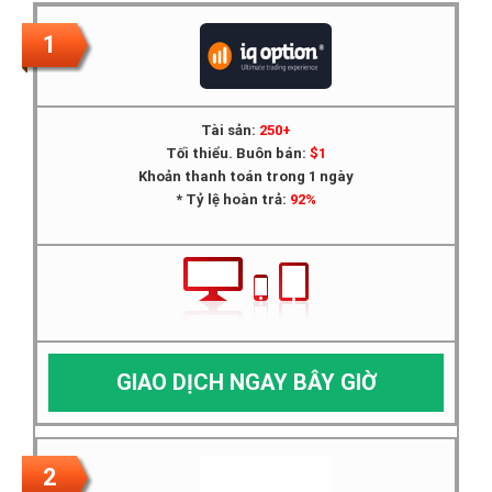
1
Tài sản:
250+
Tối thiểu. Buôn bán:
$1
Khoản thanh toán trong 1 ngày
* Tỷ lệ hoàn trả:
92%
GIAO DỊCH NGAY BÂY GIỜ
2