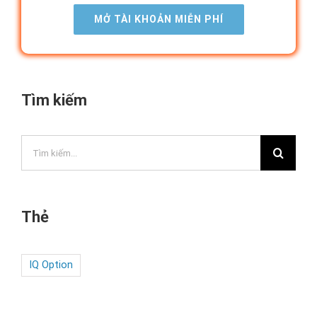
MỞ TÀI KHOẢN MIỄN PHÍ
Tìm kiếm
Search
for:
Thẻ
IQ Option