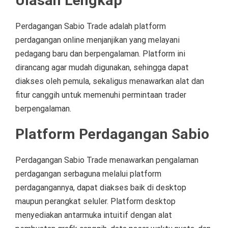
Ulasan Lengkap
Perdagangan Sabio Trade adalah platform
perdagangan online menjanjikan yang melayani
pedagang baru dan berpengalaman. Platform ini
dirancang agar mudah digunakan, sehingga dapat
diakses oleh pemula, sekaligus menawarkan alat dan
fitur canggih untuk memenuhi permintaan trader
berpengalaman.
Platform Perdagangan Sabio
Perdagangan Sabio Trade menawarkan pengalaman
perdagangan serbaguna melalui platform
perdagangannya, dapat diakses baik di desktop
maupun perangkat seluler. Platform desktop
menyediakan antarmuka intuitif dengan alat