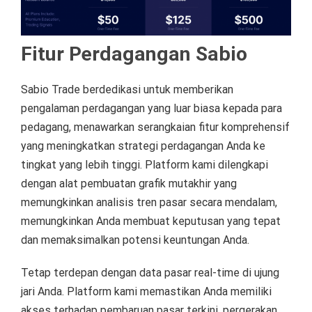
Fitur Perdagangan Sabio
Sabio Trade berdedikasi untuk memberikan
pengalaman perdagangan yang luar biasa kepada para
pedagang, menawarkan serangkaian fitur komprehensif
yang meningkatkan strategi perdagangan Anda ke
tingkat yang lebih tinggi. Platform kami dilengkapi
dengan alat pembuatan grafik mutakhir yang
memungkinkan analisis tren pasar secara mendalam,
memungkinkan Anda membuat keputusan yang tepat
dan memaksimalkan potensi keuntungan Anda.
Tetap terdepan dengan data pasar real-time di ujung
jari Anda. Platform kami memastikan Anda memiliki
akses terhadap pembaruan pasar terkini, pergerakan